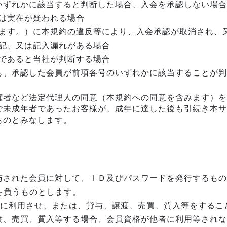
いずれかに該当すると判断した場合、入会を承認しない場合
は実在が疑われる場合
ます。）に本規約の違反等により、入会承認が取消され、
記、又は記入漏れがある場合
であると当社が判断する場合
も、承認した会員が前項各号のいずれかに該当することが判
権者など法定代理人の同意（本規約への同意を含みます）を
で未成年者であったお客様が、成年に達した後も引続き本サ
ものとみなします。
与された会員に対して、ＩＤ及びパスワードを発行するもの
を負うものとします。
三者に利用させ、または、貸与、譲渡、売買、質入等をする
渡、売買、質入等する場合、会員資格が他者に利用等されな